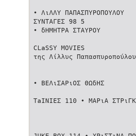
• ΛιΛΛΥ ΠΑΠΑΣΠΥΡΟΠΟΥΛΟΥ
ΣΥΝΤΑΓΕΣ 98 5
• δΗΜΗΤΡΑ ΣΤΑΥΡΟΥ
CLaSSY MOVIES
της Λίλλυς Παπασπυροπούλου
• ΒΕΛιΣΑΡιΟΣ ΘΩδΗΣ
TaINIEΣ 110 • ΜΑΡιΑ ΣΤΡιΓΚ
JUKE BOX 114 • ΧΡιΣΤιΝΑ ΠΟ